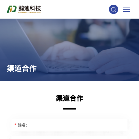
渠
道
合
作
渠
道
合
作
*
姓名：