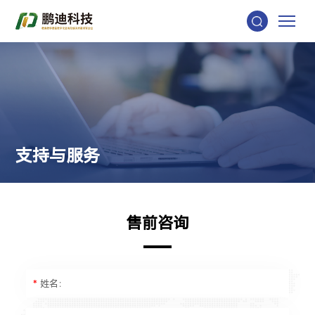
支
持
与
服
务
售
前
咨
询
*
姓名：